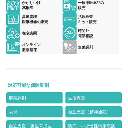
かかりつけ
一般用医薬品の
薬剤師
販売
高度管理
抗原検査
医療機器の販売
キット販売
時間外
在宅訪問
電話相談
オンライン
無菌調剤
服薬指導
対応可能な保険調剤
麻薬調剤
生活保護
労災
自立支援（精神通院）
自立支援（更生育成医
難病・小児慢性特定疾病