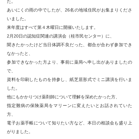
た。
トピックス
あいにくの雨の中でしたが、26名の地域住民がお集まりくださ
いました。
採用情報
来年度はすべて第４木曜日に開催いたします。
2月20日の認知症関連の講演会（桂市民センター）に、
採用のお知らせ
聞きたかったけど当日体調不良だった、都合が合わず参加でき
なかったと、
マリーン調剤薬局の魅力
参加できなかった方より、事前に薬局へ申し出がありましたの
教育体制
で、
資料を印刷したものを持参し、紙芝居形式でミニ講演を行いま
スタッフインタビュー
した。
他にもかかりつけ薬剤師について理解を深めたかった方、
マリーン健康通信
指定難病の保険薬局をマリーンに変えたいとお話されていた
方、
臨床研究
電子お薬手帳について知りたい方など、本日の相談会も盛り上
がりました。