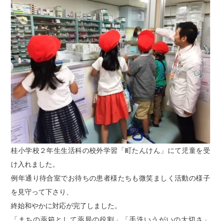
トピックス
採用情報
採用のお知らせ
マリーン調剤薬局の魅力
教育体制
スタッフインタビュー
桂小学校２年生生活科の校外学習「町たんけん」にて児童を受
マリーン健康通信
け入れました。
例年通り待合室でお待ちの患者様たちも微笑ましく活動の様子
臨床研究
を見守って下さり、
終始和やかに対応が完了しました。
「まちの薬箱として薬局の役割」「手洗いうがいの大切さ」